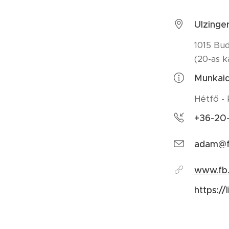
Ulzinge
1015 Bud
(20-as 
Munkai
Hétfő - 
+36-20
adam@f
www.fb
https://