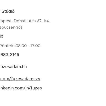
r Stúdió
apest, Donáti utca 67. I/4.
kapucsengő)
dő
Péntek: 08:00 - 17:00
-983-3146
uzesadam.hu
.com/fuzesadamszv
linkedin.com/in/fuzes