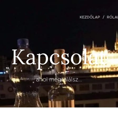
KEZDŐLAP
RÓLA
Kapcsolat
ahol megtalálsz...