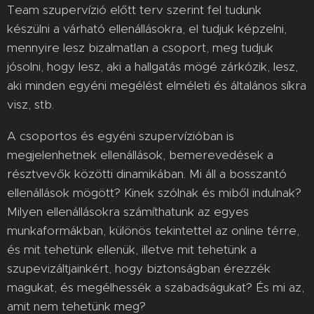
Team szupervízió előtt terv szerint fel tudunk
készülni a várható ellenállásokra, el tudjuk képzelni,
mennyire lesz bizalmatlan a csoport, meg tudjuk
jósolni, hogy lesz, aki a hallgatás mögé zárkózik, lesz,
aki minden egyéni megélést elméleti és általános síkra
visz, stb.
A csoportos és egyéni szupervízióban is
megjelenhetnek ellenállások, bemerevedések a
résztvevők közötti dinamikában. Mi áll a bosszantó
ellenállások mögött? Kinek szólnak és miből indulnak?
Milyen ellenállásokra számíthatunk az egyes
munkaformákban, különös tekintettel az online térre,
és mit tehetünk ellenük, illetve mit tehetünk a
szupevizáltjainkért, hogy biztonságban érezzék
magukat, és megélhessék a szabadságukat? És mi az,
amit nem tehetünk meg?